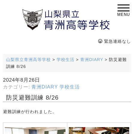
MENU
緊急連絡なし
山梨県立青洲高等学校
>
学校生活
>
青洲DIARY
>
防災避難
訓練 8/26
2024年8月26日
カテゴリー:
青洲DIARY
学校生活
防災避難訓練 8/26
避難訓練が行われました。