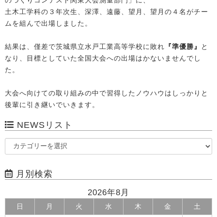
のづくりコンテスト関東大会測量部門」に、
土木工学科の３年次生、深澤、遠藤、望月、望月の４名がチー
ムを組んで出場しました。
結果は、僅差で茨城県立水戸工業高等学校に敗れ
『準優勝』
と
なり、目標としていた全国大会への出場はかないませんでし
た。
大会へ向けての取り組みの中で習得したノウハウはしっかりと
後輩に引き継いでいきます。
NEWSリスト
月別検索
2026年8月
日
月
火
水
木
金
土