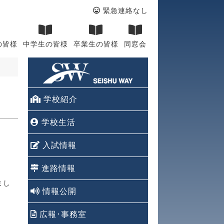
緊急連絡なし
の皆様
中学生の皆様
卒業生の皆様
同窓会
学校紹介
学校生活
入試情報
進路情報
まし
情報公開
広報･事務室