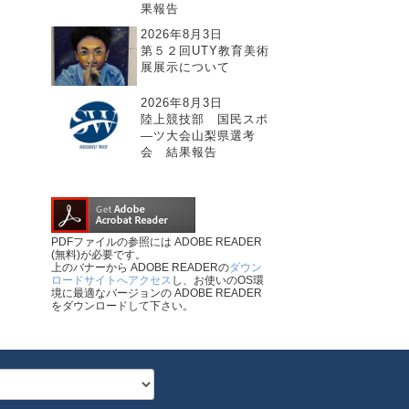
果報告
2026年8月3日
第５２回UTY教育美術
展展示について
2026年8月3日
陸上競技部 国民スポ
―ツ大会山梨県選考
会 結果報告
PDFファイルの参照には ADOBE READER
(無料)が必要です。
上のバナーから ADOBE READERの
ダウン
ロードサイトへアクセス
し、お使いのOS環
境に最適なバージョンの ADOBE READER
をダウンロードして下さい。