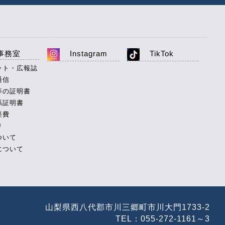
事務室
Instagram
TikTok
ット・広報誌
通信
等の証明書
係証明書
経費
り
ついて
について
山梨県西八代郡市川三郷町市川大門1733-2
TEL：055-272-1161～3