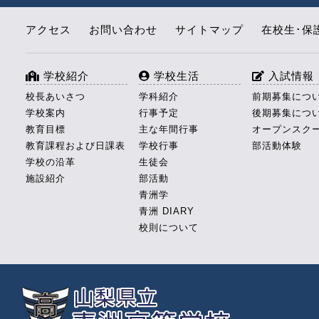
アクセス
お問い合わせ
サイトマップ
在校生･保
学校紹介
学校生活
入試情報
校長あいさつ
学科紹介
前期募集につ
学校案内
行事予定
後期募集につ
教育目標
主な年間行事
オープンスク
教育課程および日課表
学校行事
部活動体験
学校の沿革
生徒会
施設紹介
部活動
青洲学
青洲 DIARY
校則について