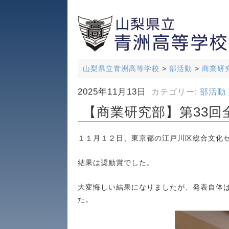
山梨県立青洲高等学校
>
部活動
>
商業研
2025年11月13日
カテゴリー:
部活動
【商業研究部】第33
１１月１２日、東京都の江戸川区総合文化
結果は奨励賞でした。
大変悔しい結果になりましたが、発表自体
た。