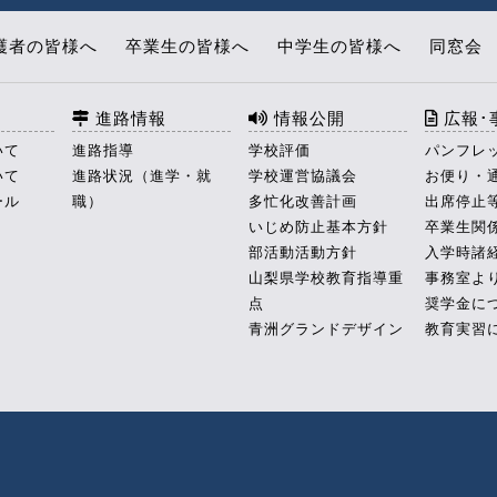
護者の皆様へ
卒業生の皆様へ
中学生の皆様へ
同窓会
進路情報
情報公開
広報･
いて
進路指導
学校評価
パンフレ
いて
進路状況（進学・就
学校運営協議会
お便り・
ール
職）
多忙化改善計画
出席停止
いじめ防止基本方針
卒業生関
部活動活動方針
入学時諸
山梨県学校教育指導重
事務室よ
点
奨学金に
青洲グランドデザイン
教育実習