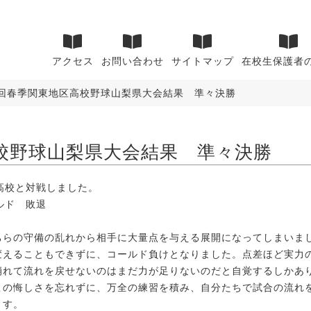
アクセス
お問い合わせ
サイトマップ
在校生保護者
8回春季関東地区高校野球山梨県大会結果 準々決勝
高校野球山梨県大会結果 準々決勝
空高校と対戦しました。
ルド 敗退
ちらの守備の乱れから相手に大量点を与える展開になってしまいま
変えることもできずに、コールド負けとなりました。点差ほど実力
崩れて流れを戻せないのはまだ力が足りないのだと自覚するしかあ
この悔しさを忘れずに、万全の練習を積み、自分たちで試合の流れ
ます。