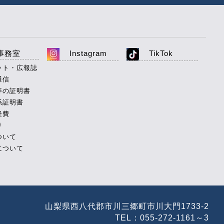
事務室
Instagram
TikTok
ット・広報誌
通信
等の証明書
係証明書
経費
り
ついて
について
山梨県西八代郡市川三郷町市川大門1733-2
TEL：055-272-1161～3