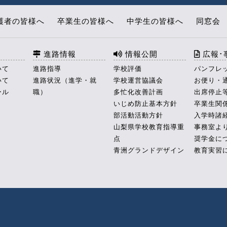
護者の皆様へ
卒業生の皆様へ
中学生の皆様へ
同窓会
進路情報
情報公開
広報･
いて
進路指導
学校評価
パンフレ
いて
進路状況（進学・就
学校運営協議会
お便り・
ール
職）
多忙化改善計画
出席停止
いじめ防止基本方針
卒業生関
部活動活動方針
入学時諸
山梨県学校教育指導重
事務室よ
点
奨学金に
青洲グランドデザイン
教育実習