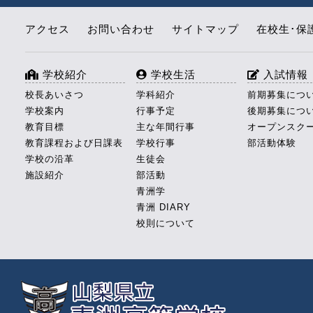
アクセス
お問い合わせ
サイトマップ
在校生･保
学校紹介
学校生活
入試情報
校長あいさつ
学科紹介
前期募集につ
学校案内
行事予定
後期募集につ
教育目標
主な年間行事
オープンスク
教育課程および日課表
学校行事
部活動体験
学校の沿革
生徒会
施設紹介
部活動
青洲学
青洲 DIARY
校則について