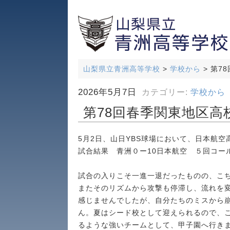
山梨県立青洲高等学校
>
学校から
>
第7
2026年5月7日
カテゴリー:
学校から
第78回春季関東地区
5月2日、山日YBS球場において、日本航
試合結果 青洲０ー10日本航空 ５回コー
試合の入りこそ一進一退だったものの、こ
またそのリズムから攻撃も停滞し、流れを
感じませんでしたが、自分たちのミスから
ん。夏はシード校として迎えられるので、
るような強いチームとして、甲子園へ行き