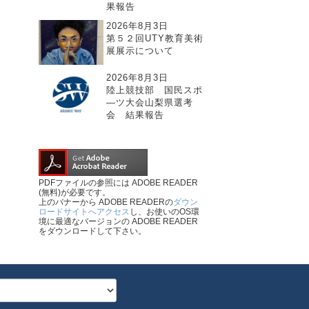
果報告
2026年8月3日
第５２回UTY教育美術
展展示について
2026年8月3日
陸上競技部 国民スポ
―ツ大会山梨県選考
会 結果報告
PDFファイルの参照には ADOBE READER
(無料)が必要です。
上のバナーから ADOBE READERの
ダウン
ロードサイトへアクセス
し、お使いのOS環
境に最適なバージョンの ADOBE READER
をダウンロードして下さい。