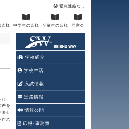
緊急連絡なし
の皆様
中学生の皆様
卒業生の皆様
同窓会
学校紹介
学校生活
入試情報
進路情報
した。
の差を
情報公開
りませ
を作れ
広報･事務室