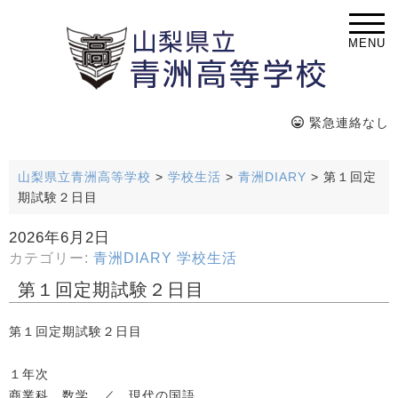
MENU
緊急連絡なし
山梨県立青洲高等学校
>
学校生活
>
青洲DIARY
>
第１回定
期試験２日目
2026年6月2日
カテゴリー:
青洲DIARY
学校生活
第１回定期試験２日目
第１回定期試験２日目
１年次
商業科 数学 ／ 現代の国語