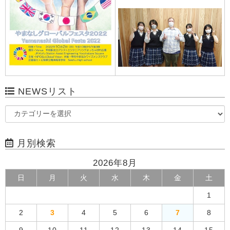
NEWSリスト
月別検索
2026年8月
日
月
火
水
木
金
土
1
2
3
4
5
6
7
8