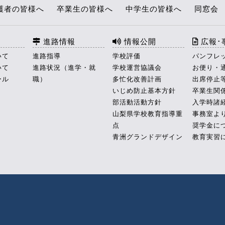
護者の皆様へ
卒業生の皆様へ
中学生の皆様へ
同窓会
進路情報
情報公開
広報･
いて
進路指導
学校評価
パンフレ
いて
進路状況（進学・就
学校運営協議会
お便り・
ール
職）
多忙化改善計画
出席停止
いじめ防止基本方針
卒業生関
部活動活動方針
入学時諸
山梨県学校教育指導重
事務室よ
点
奨学金に
青洲グランドデザイン
教育実習