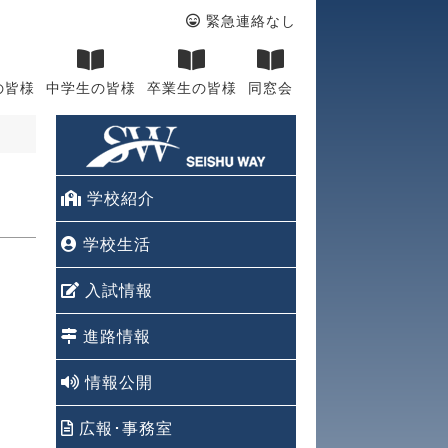
緊急連絡なし
の皆様
中学生の皆様
卒業生の皆様
同窓会
学校紹介
学校生活
入試情報
進路情報
情報公開
広報･事務室