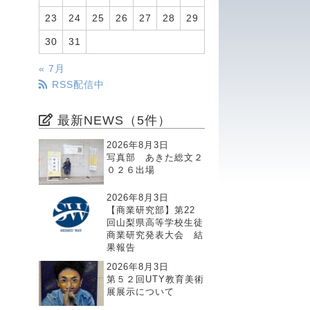
23
24
25
26
27
28
29
30
31
« 7月
RSS配信中
最新NEWS（5件）
2026年8月3日
写真部 あきた総文２
０２６出場
2026年8月3日
【商業研究部】第22
回山梨県高等学校生徒
商業研究発表大会 結
果報告
2026年8月3日
第５２回UTY教育美術
展展示について