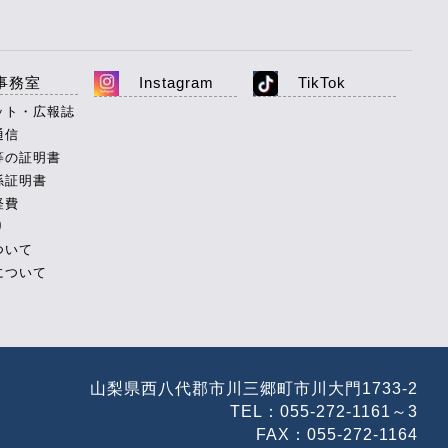
事務室
Instagram
TikTok
ット・広報誌
通信
等の証明書
係証明書
経費
り
ついて
について
山梨県西八代郡市川三郷町市川大門1733-2
TEL：055-272-1161～3
FAX：055-272-1164