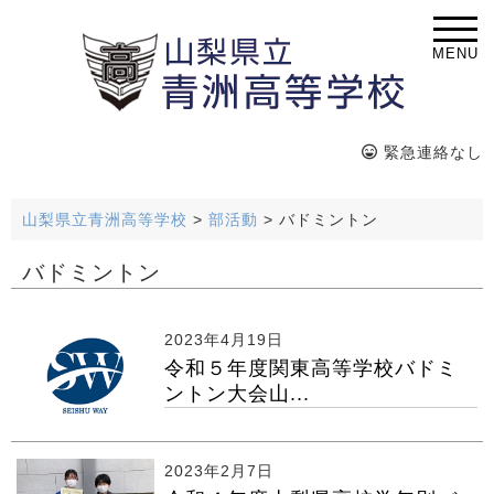
MENU
緊急連絡なし
山梨県立青洲高等学校
>
部活動
>
バドミントン
バドミントン
2023年4月19日
令和５年度関東高等学校バドミ
ントン大会山...
2023年2月7日