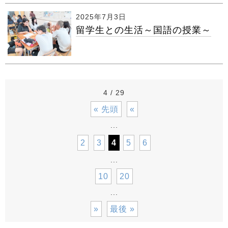
2025年7月3日
留学生との生活～国語の授業～
4 / 29
« 先頭
«
...
2
3
4
5
6
...
10
20
...
»
最後 »