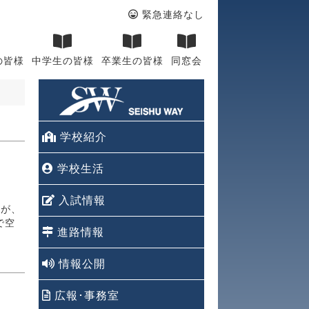
緊急連絡なし
の皆様
中学生の皆様
卒業生の皆様
同窓会
学校紹介
学校生活
入試情報
たが、
で空
進路情報
情報公開
広報･事務室