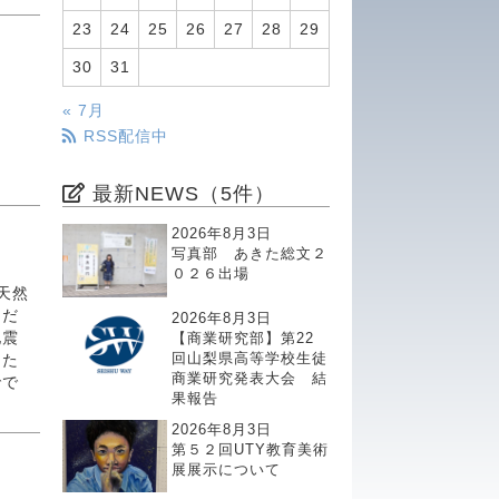
23
24
25
26
27
28
29
30
31
« 7月
RSS配信中
最新NEWS（5件）
2026年8月3日
写真部 あきた総文２
０２６出場
天然
ただ
2026年8月3日
地震
【商業研究部】第22
回山梨県高等学校生徒
った
商業研究発表大会 結
でで
果報告
2026年8月3日
第５２回UTY教育美術
展展示について