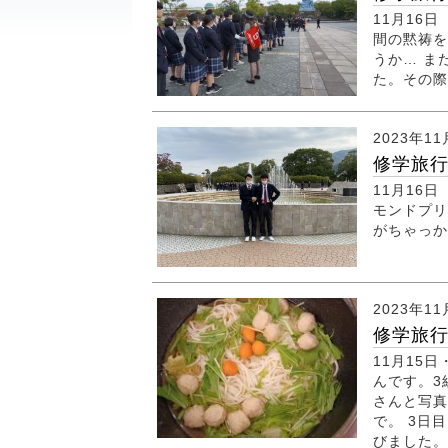
11月16
間の黙祷を
うか… ま
た。その
2023年11
修学旅
11月16
モンドプリ
がちゃっか
2023年11
修学旅行
11月15
んです。3
さんと写真
で。 3日
びました。 