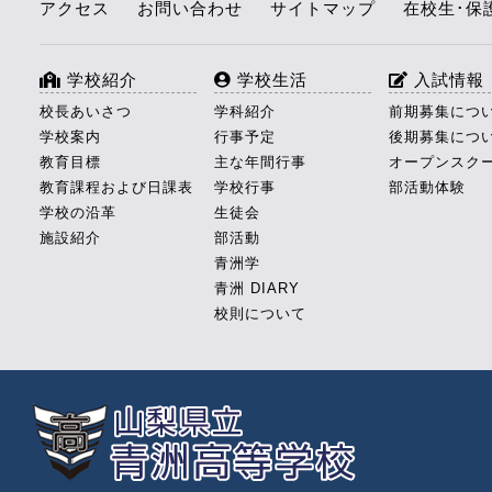
アクセス
お問い合わせ
サイトマップ
在校生･保
学校紹介
学校生活
入試情報
校長あいさつ
学科紹介
前期募集につ
学校案内
行事予定
後期募集につ
教育目標
主な年間行事
オープンスク
教育課程および日課表
学校行事
部活動体験
学校の沿革
生徒会
施設紹介
部活動
青洲学
青洲 DIARY
校則について