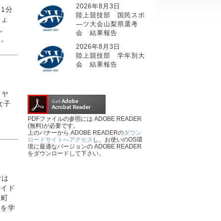
2026年8月3日
1分
陸上競技部 国民スポ
しょ
―ツ大会山梨県選考
し
会 結果報告
た。
2026年8月3日
陸上競技部 学年別大
会 結果報告
イヤ
女子
PDFファイルの参照には ADOBE READER
(無料)が必要です。
上のバナーから ADOBE READERの
ダウン
ロードサイトへアクセス
し、お使いのOS環
境に最適なバージョンの ADOBE READER
をダウンロードして下さい。
ごは
ガイド
城町
さを学