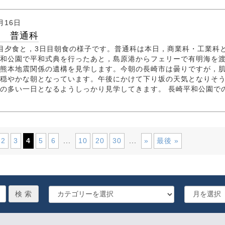
月16日
行 普通科
目夕食と，3日目朝食の様子です。普通科は本日，商業科・工業科
和公園で平和式典を行ったあと，島原港からフェリーで有明海を
熊本地震関係の遺構を見学します。今朝の長崎市は曇りですが，
穏やかな朝となっています。午後にかけて下り坂の天気となりそ
の多い一日となるようしっかり見学してきます。 長崎平和公園で
2
3
4
5
6
...
10
20
30
...
»
最後 »