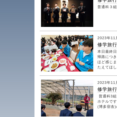
修学旅
普通科３組
2023年11
修学旅
本日最終日
帰路につき
ほど感じま
たえてほし
2023年11
修学旅
普通科3組
ホテルです
(博多宿舎