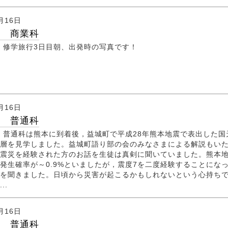
月16日
行 商業科
日 修学旅行3日目朝、出発時の写真です！
月16日
行 普通科
日 普通科は熊本に到着後，益城町で平成28年熊本地震で表出した国
層を見学しました。益城町語り部の会のみなさまによる解説もい
震災を経験された方のお話を生徒は真剣に聞いていました。熊本
発生確率が～0.9%といましたが，震度7を二度経験することにな
を聞きました。日頃から災害が起こるかもしれないという心持ち
..
月16日
行 普通科