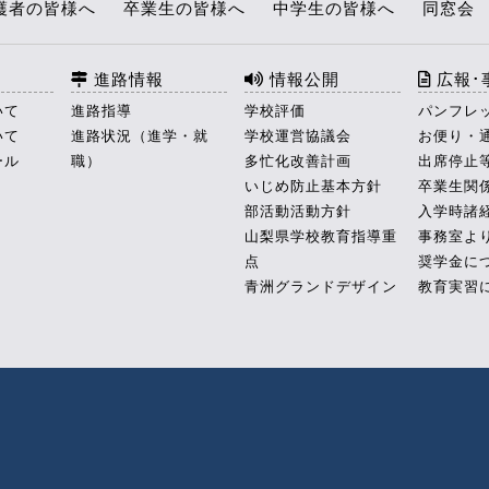
護者の皆様へ
卒業生の皆様へ
中学生の皆様へ
同窓会
進路情報
情報公開
広報･
いて
進路指導
学校評価
パンフレ
いて
進路状況（進学・就
学校運営協議会
お便り・
ール
職）
多忙化改善計画
出席停止
いじめ防止基本方針
卒業生関
部活動活動方針
入学時諸
山梨県学校教育指導重
事務室よ
点
奨学金に
青洲グランドデザイン
教育実習