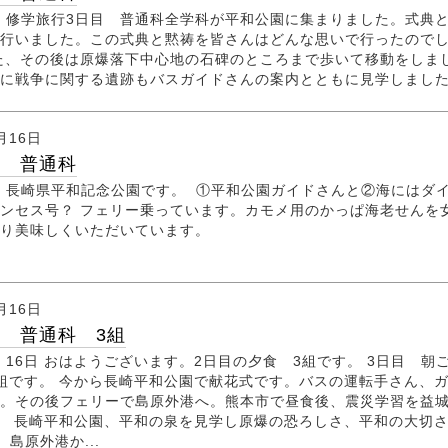
日 修学旅行3日目 普通科全学科が平和公園に集まりました。式典と
行いました。この式典と黙祷を皆さんはどんな思いで行ったので
た、その後は原爆落下中心地の石碑のところまで歩いて移動をしま
際に戦争に関する遺跡もバスガイドさんの案内とともに見学しまし
月16日
行 普通科
日 長崎県平和記念公園です。 ①平和公園ガイドさんと②海にはダ
ンセス号？ フェリー乗っています。カモメ用のかっぱ海老せんを
り美味しくいただいています。
月16日
 普通科 3組
日・16日 おはようございます。2日目の夕食 3組です。 3日目 朝
組です。 今から長崎平和公園で献花式です。バスの運転手さん、
。その後フェリーで島原外港へ。熊本市で昼食後、震災学習を益
目 長崎平和公園、平和の泉を見学し原爆の恐ろしさ、平和の大切
島原外港か...