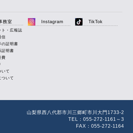
事務室
Instagram
TikTok
ット・広報誌
通信
等の証明書
係証明書
経費
り
ついて
について
山梨県西八代郡市川三郷町市川大門1733-2
TEL：055-272-1161～3
FAX：055-272-1164