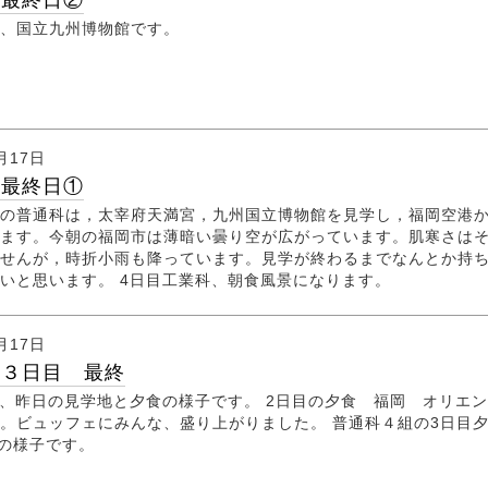
行最終日②
、国立九州博物館です。
月17日
行最終日①
の普通科は，太宰府天満宮，九州国立博物館を見学し，福岡空港
ます。今朝の福岡市は薄暗い曇り空が広がっています。肌寒さは
せんが，時折小雨も降っています。見学が終わるまでなんとか持
いと思います。 4日目工業科、朝食風景になります。
月17日
行３日目 最終
、昨日の見学地と夕食の様子です。 2日目の夕食 福岡 オリエ
。ビュッフェにみんな、盛り上がりました。 普通科４組の3日目
)の様子です。