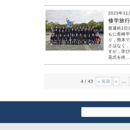
2023年11
修学旅
普通科2日
もに長崎平
り，熊本で
さはなく，
すが，学び
花式を終...
4 / 43
« 先頭
«
...