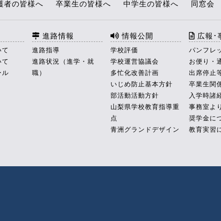
護者の皆様へ
卒業生の皆様へ
中学生の皆様へ
同窓会
進路情報
情報公開
広報･
いて
進路指導
学校評価
パンフレ
いて
進路状況（進学・就
学校運営協議会
お便り・
ール
職）
多忙化改善計画
出席停止
いじめ防止基本方針
卒業生関
部活動活動方針
入学時諸
山梨県学校教育指導重
事務室よ
点
奨学金に
青洲グランドデザイン
教育実習