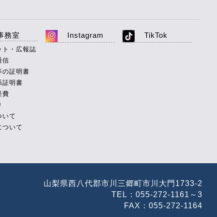
事務室
Instagram
TikTok
ット・広報誌
通信
等の証明書
係証明書
経費
り
ついて
について
山梨県西八代郡市川三郷町市川大門1733-2
TEL：055-272-1161～3
FAX：055-272-1164