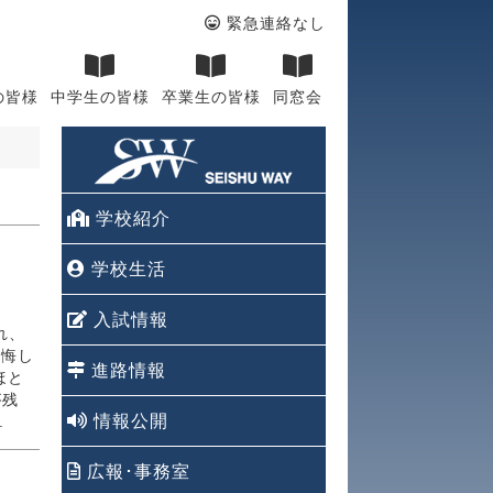
緊急連絡なし
の皆様
中学生の皆様
卒業生の皆様
同窓会
学校紹介
学校生活
入試情報
れ、
と悔し
進路情報
ほと
が残
情報公開
.
広報･事務室