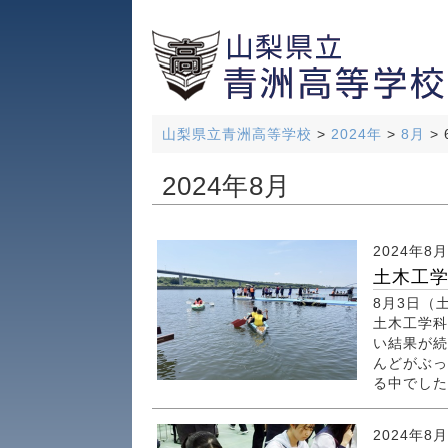
山梨県立青洲高等学校
>
2024年
>
8月
>
2024年8月
2024年8
土木工学
8月3日（
土木工学科
い結果が続
んどがぶっ
る中でした
2024年8