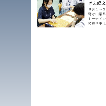
ぎふ総
８月１〜２
野が山梨県
トーナメン
校在学中は