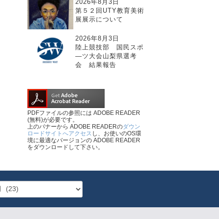
2026年8月3日
第５２回UTY教育美術
展展示について
2026年8月3日
陸上競技部 国民スポ
―ツ大会山梨県選考
会 結果報告
PDFファイルの参照には ADOBE READER
(無料)が必要です。
上のバナーから ADOBE READERの
ダウン
ロードサイトへアクセス
し、お使いのOS環
境に最適なバージョンの ADOBE READER
をダウンロードして下さい。