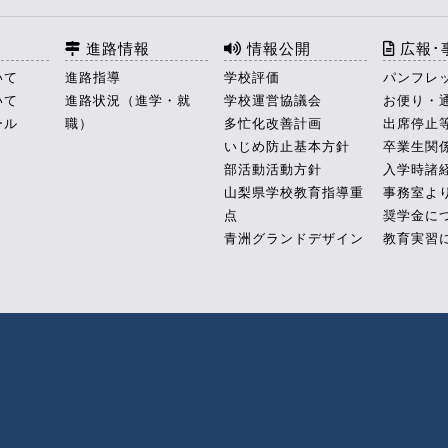
進路情報
情報公開
広報･
いて
進路指導
学校評価
パンフレ
いて
進路状況（進学・就
学校運営協議会
お便り・
ール
職）
多忙化改善計画
出席停止
いじめ防止基本方針
卒業生関
部活動活動方針
入学時諸
山梨県学校教育指導重
事務室よ
点
奨学金に
青洲グランドデザイン
教育実習