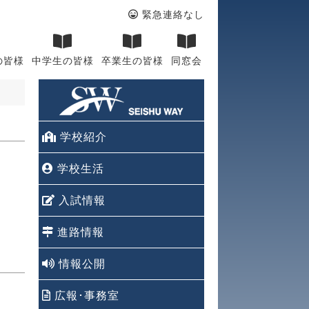
緊急連絡なし
の皆様
中学生の皆様
卒業生の皆様
同窓会
学校紹介
学校生活
入試情報
進路情報
情報公開
広報･事務室