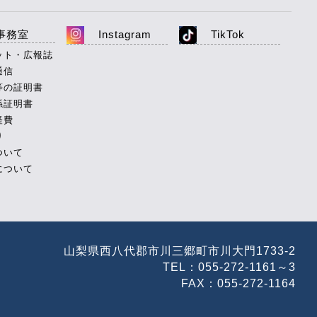
事務室
Instagram
TikTok
ット・広報誌
通信
等の証明書
係証明書
経費
り
ついて
について
山梨県西八代郡市川三郷町市川大門1733-2
TEL：055-272-1161～3
FAX：055-272-1164