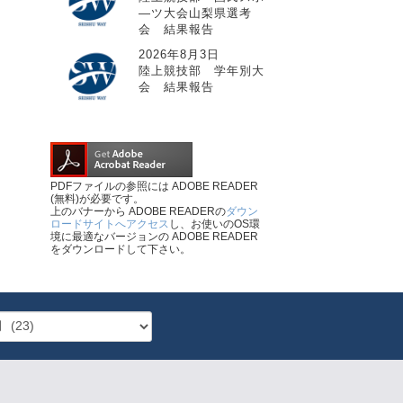
―ツ大会山梨県選考
会 結果報告
2026年8月3日
陸上競技部 学年別大
会 結果報告
PDFファイルの参照には ADOBE READER
(無料)が必要です。
上のバナーから ADOBE READERの
ダウン
ロードサイトへアクセス
し、お使いのOS環
境に最適なバージョンの ADOBE READER
をダウンロードして下さい。