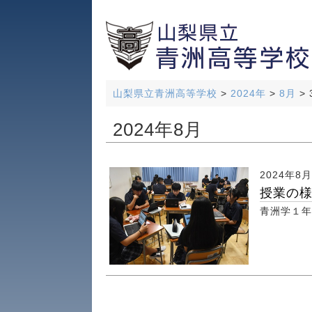
山梨県立青洲高等学校
>
2024年
>
8月
>
2024年8月
2024年8
授業の
青洲学１