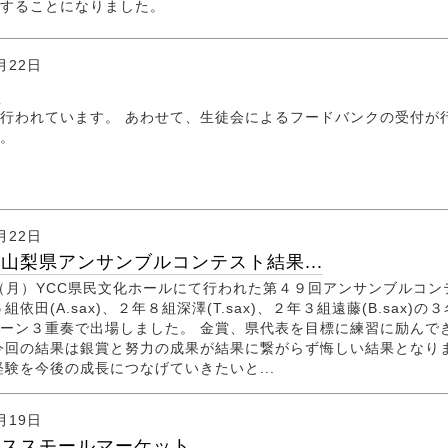
することになりました。
月22日
談
行われています。 あわせて、生徒会によるフードバンクの受付が
す。
月22日
山梨県アンサンブルコンテスト結果...
日（月）YCC県民文化ホールにて行われた第４９回アンサンブルコン
組依田(A.sax)、２年８組深澤(T.sax)、２年３組遠藤(B.sax)の
ーン３重奏で出場しました。 金賞、県代表を目標に練習に励んで
今回の結果は銀賞と努力の成果が結果に繋がらず悔しい結果となり
経験を今後の成長につなげていきたいと...
月19日
マススモールマーケット