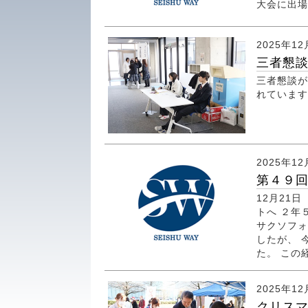
大会に出場
2025年12
三者懇
三者懇談が
れていま
2025年12
第４９回
12月21
トへ ２年５
サクソフォ
したが、 
た。 この
2025年12
クリス