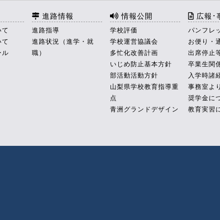
進路情報
情報公開
広報･
いて
進路指導
学校評価
パンフレ
いて
進路状況（進学・就
学校運営協議会
お便り・
ール
職）
多忙化改善計画
出席停止
いじめ防止基本方針
卒業生関
部活動活動方針
入学時諸
山梨県学校教育指導重
事務室よ
点
奨学金に
青洲グランドデザイン
教育実習