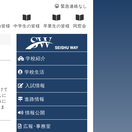
緊急連絡なし
の皆様
中学生の皆様
卒業生の皆様
同窓会
学校紹介
学校生活
入試情報
けて
しに
進路情報
うに
れま
情報公開
広報･事務室