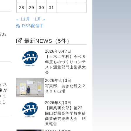
28
29
30
31
« 11月
1月 »
RSS配信中
行わ
最新NEWS（5件）
2026年8月7日
【土木工学科】令和８
年度ものづくりコンテ
スト測量部門山梨県大
会
2026年8月3日
テス
写真部 あきた総文２
３名が
０２６出場
きま
まし
2026年8月3日
【商業研究部】第22
回山梨県高等学校生徒
商業研究発表大会 結
果報告