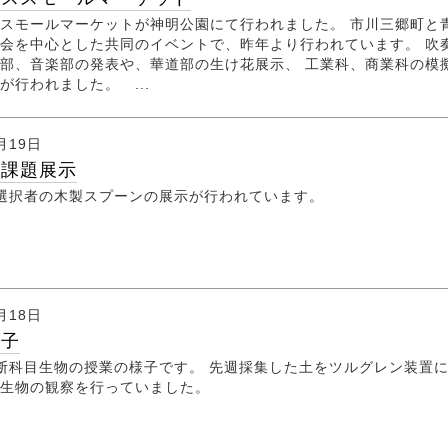
スモールマーケットが神明公園にて行われました。 市川三郷町と
会を中心とした共同のイベントで、昨年より行われています。 吹
部、音楽部の発表や、華道部の生け花展示、 工業科、商業科の模
が行われました。 ...
月19日
業課題展示
術選択者の木製スプーンの展示が行われています。
月18日
様子
断科目生物の授業の様子です。 先週採集した土をツルグレン装置
微生物の観察を行っていました。