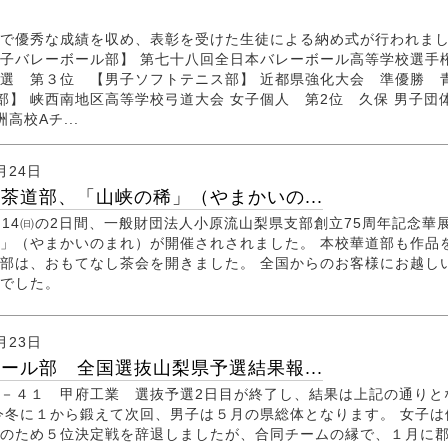
で優秀な成績を収め、表彰を受けた生徒による納め式が行われま
子バレーボール部】 第七十八回全日本バレーボール高等学校選手
選 第３位 【男子ソフトテニス部】 近都県強化大会 準優勝 
部】 峡西南地区高等学校弓道大会 女子個人 第2位 久保 男子
高校Aチ...
月24日
茶道部、「山峡の稀」（やまかいの...
㈯.14㈰の2日間、一般財団法人小原流山梨県支部創立75周年記念華
」（やまかいのまれ）が開催されされました。 本校華道部も作品
部は、おもてなし茶会を開きました。 全国からのお客様にお越し
況でした。
月23日
ール部 全国選抜山梨県予選結果報...
－４１ 甲府工業 選抜予選2日目が終了し、結果は上記の通りと
今冬に１から鍛えて次回、男子は５月の県総体となります。 女子は
のため５位決定戦を辞退しましたが、合同チームの縁で、１月に