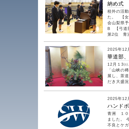
納め式
校外の活動
た。 【女
会山梨県予
B 【弓道
第2位 青洲
2025年12
華道部、
12月１3
「山峡の稀
展し、茶道
だき大盛
2025年12
ハンドボ
青洲 １０
ました。 
不良とケガ