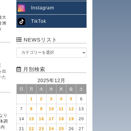
Instagram
し
権大
TikTok
青洲
団体
NEWSリスト
展
月別検索
を出
いた
2025年12月
日
月
火
水
木
金
土
1
2
3
4
5
6
7
8
9
10
11
12
13
なり
14
15
16
17
18
19
20
体調
郡内
21
22
23
24
25
26
27