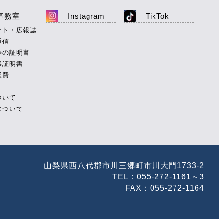
事務室
Instagram
TikTok
ット・広報誌
通信
等の証明書
係証明書
経費
り
ついて
について
山梨県西八代郡市川三郷町市川大門1733-2
TEL：055-272-1161～3
FAX：055-272-1164