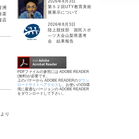
2026年8月3日
第５２回UTY教育美術
青洲
展展示について
奏楽
擬店
2026年8月3日
陸上競技部 国民スポ
―ツ大会山梨県選考
会 結果報告
PDFファイルの参照には ADOBE READER
(無料)が必要です。
上のバナーから ADOBE READERの
ダウン
ロードサイトへアクセス
し、お使いのOS環
境に最適なバージョンの ADOBE READER
をダウンロードして下さい。
により