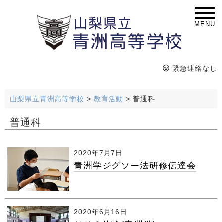
MENU
緊急連絡なし
山梨県立青洲高等学校
>
教育活動
>
普通科
普通科
2020年7月7日
青洲学ジグソー法研修伝達会
2020年6月16日