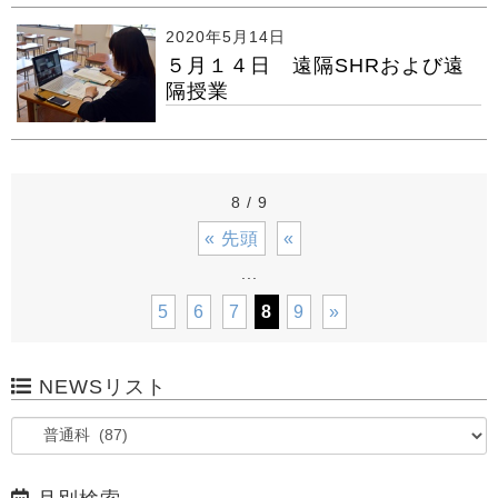
2020年5月14日
５月１４日 遠隔SHRおよび遠
隔授業
8 / 9
« 先頭
«
...
5
6
7
8
9
»
NEWSリスト